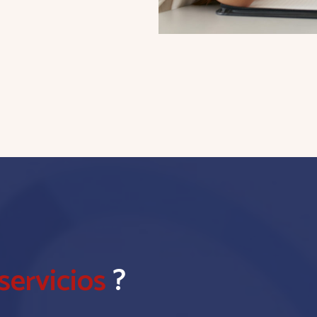
servicios
?