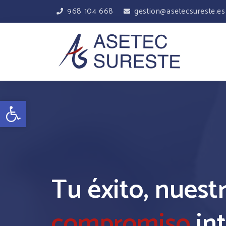
968 104 668
gestion@asetecsureste.es
Abrir barra de herramientas
Tu éxito, nuest
compromiso
int