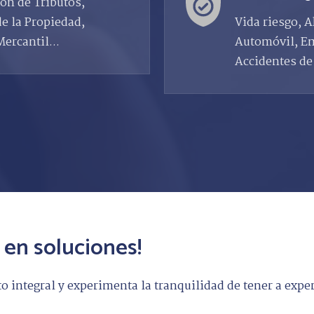
ón de Tributos,
de la Propiedad,
Vida riesgo, A
ercantil...
Automóvil, Em
Accidentes de
 en soluciones!
 integral y experimenta la tranquilidad de tener a expe