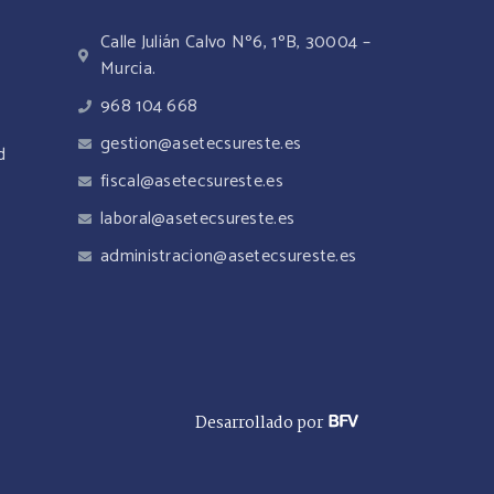
Calle Julián Calvo Nº6, 1ºB, 30004 –
Murcia.
968 104 668
gestion@asetecsureste.es
d
fiscal@asetecsureste.es
laboral@asetecsureste.es
administracion@asetecsureste.es
Desarrollado por