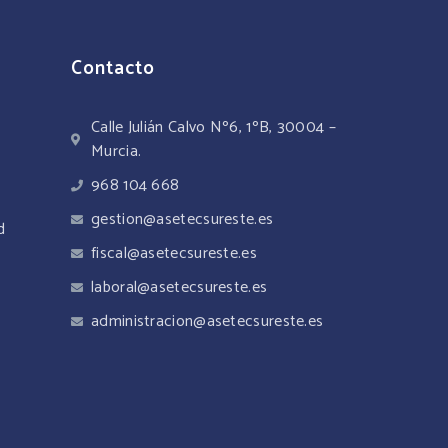
Contacto
Calle Julián Calvo Nº6, 1ºB, 30004 –
Murcia.
968 104 668
gestion@asetecsureste.es
d
fiscal@asetecsureste.es
laboral@asetecsureste.es
administracion@asetecsureste.es